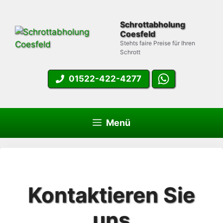
Zum
Inhalt
Schrottabholung
springen
Coesfeld
Stehts faire Preise für Ihren
Schrott
01522-422-4277
Menü
Kontaktieren Sie
uns