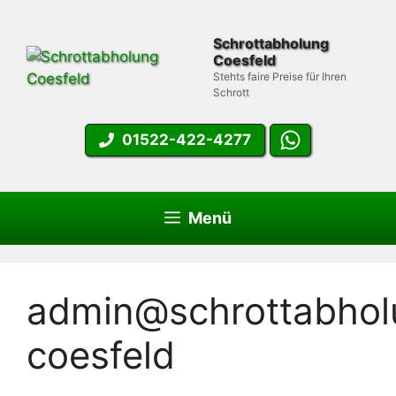
Zum
Inhalt
Schrottabholung
springen
Coesfeld
Stehts faire Preise für Ihren
Schrott
01522-422-4277
Menü
admin@schrottabhol
coesfeld